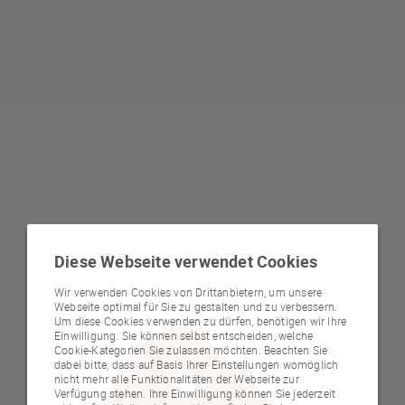
Diese Webseite verwendet Cookies
Wir verwenden Cookies von Drittanbietern, um unsere
Webseite optimal für Sie zu gestalten und zu verbessern.
Um diese Cookies verwenden zu dürfen, benötigen wir Ihre
Einwilligung. Sie können selbst entscheiden, welche
Cookie-Kategorien Sie zulassen möchten. Beachten Sie
dabei bitte, dass auf Basis Ihrer Einstellungen womöglich
nicht mehr alle Funktionalitäten der Webseite zur
Verfügung stehen. Ihre Einwilligung können Sie jederzeit